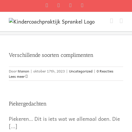
Ga
Facebook
Twitter
Instagram
Pinterest
naar
inhoud
Verschillende soorten complimenten
Door
Manon
|
oktober 17th, 2023
|
Uncategorized
|
0 Reacties
Lees meer
Piekergedachten
Piekeren… Dit is iets wat we allemaal doen. Die
[...]