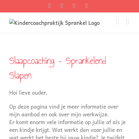
Ga
Facebook
Twitter
Instagram
Pinterest
naar
inhoud
Slaapcoaching – Sprankelend
Slapen
Hoi lieve ouder,
Op deze pagina vind je meer informatie over
mijn aanbod en ook over mijn werkwijze.
Er komt enorm vele informatie op jullie af als je
een kindje krijgt. Wat werkt dan voor jullie en
wat werkt het beste bij jouw kindje? Je twijfelt