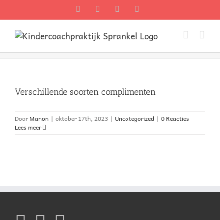
Ga
Facebook
Twitter
Instagram
Pinterest
naar
inhoud
Verschillende soorten complimenten
Door
Manon
|
oktober 17th, 2023
|
Uncategorized
|
0 Reacties
Lees meer